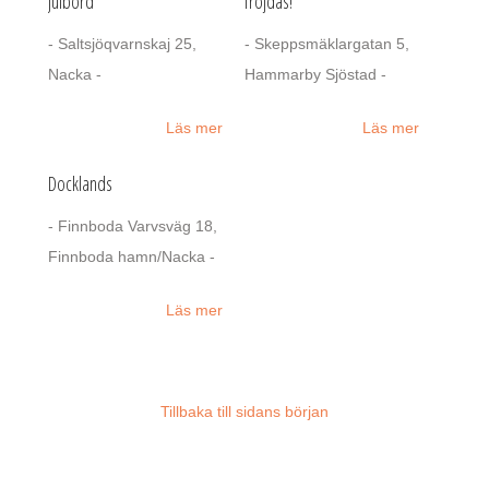
Julbord
fröjdas!
- Saltsjöqvarnskaj 25,
- Skeppsmäklargatan 5,
Nacka -
Hammarby Sjöstad -
Läs mer
Läs mer
Docklands
- Finnboda Varvsväg 18,
Finnboda hamn/Nacka -
Läs mer
Tillbaka till sidans början