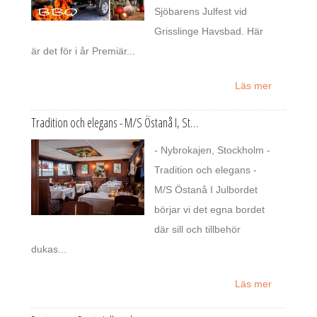
Sjöbarens Julfest vid
Grisslinge Havsbad. Här
är det för i år Premiär...
Läs mer
Tradition och elegans - M/S Östanå I, St…
- Nybrokajen, Stockholm -
Tradition och elegans -
M/S Östanå I Julbordet
börjar vi det egna bordet
där sill och tillbehör
dukas...
Läs mer