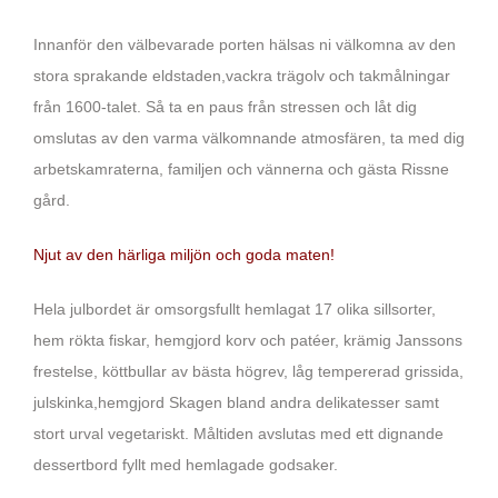
Innanför den välbevarade porten hälsas ni välkomna av den
stora sprakande eldstaden,vackra trägolv och takmålningar
från 1600-talet. Så ta en paus från stressen och låt dig
omslutas av den varma välkomnande atmosfären, ta med dig
arbetskamraterna, familjen och vännerna och gästa Rissne
gård.
Njut av den härliga miljön och goda maten!
Hela julbordet är omsorgsfullt hemlagat 17 olika sillsorter,
hem rökta fiskar, hemgjord korv och patéer, krämig Janssons
frestelse, köttbullar av bästa högrev, låg tempererad grissida,
julskinka,hemgjord Skagen bland andra delikatesser samt
stort urval vegetariskt. Måltiden avslutas med ett dignande
dessertbord fyllt med hemlagade godsaker.