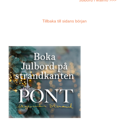
Julbord i Malmö >>>
Tillbaka till sidans början