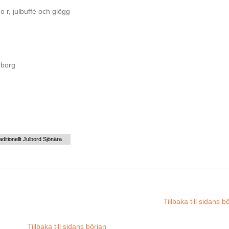
o r, julbuffé och glögg
eborg
aditionellt Julbord Sjönära
Tillbaka till sidans b
Tillbaka till sidans början