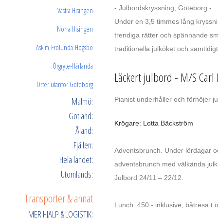
- Julbordskryssning, Göteborg -
Västra Hisingen
Under en 3,5 timmes lång kryssnin
Norra Hisingen
trendiga rätter och spännande sma
Askim-Frölunda-Högsbo
traditionella julköket och samtidig
Örgryte-Härlanda
Läckert julbord - M/S Carl
Orter utanför Göteborg
Malmö:
Pianist underhåller och förhöjer j
Gotland:
Krögare: Lotta Bäckström
Åland:
Fjällen:
Adventsbrunch. Under lördagar o
Hela landet:
adventsbrunch med välkända julkla
Utomlands:
Julbord 24/11 – 22/12.
Transporter & annat
Lunch: 450:- inklusive, båtresa t o
MER HJÄLP & LOGISTIK: