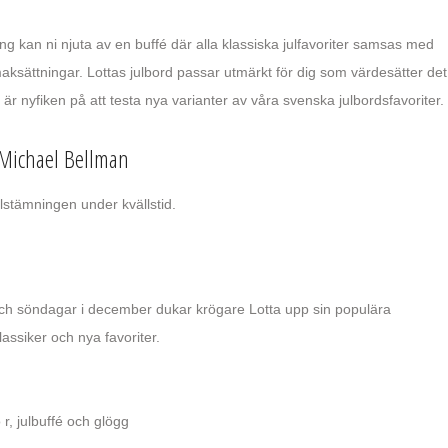
g kan ni njuta av en buffé där alla klassiska julfavoriter samsas med
ksättningar. Lottas julbord passar utmärkt för dig som värdesätter det
t är nyfiken på att testa nya varianter av våra svenska julbordsfavoriter.
 Michael Bellman
ulstämningen under kvällstid.
ch söndagar i december dukar krögare Lotta upp sin populära
ssiker och nya favoriter.
 r, julbuffé och glögg