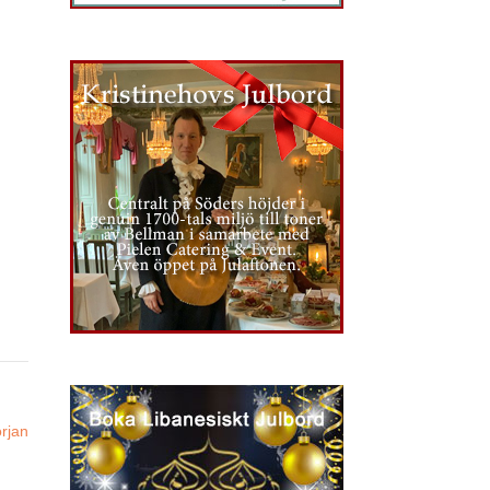
örjan