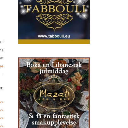
 i
ns
tt
se
.
t:
>>
>>
>>
>>