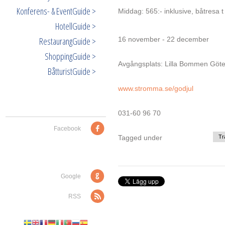
Konferens- & EventGuide >
Middag: 565:- inklusive, båtresa t 
HotellGuide >
RestaurangGuide >
16 november - 22 december
ShoppingGuide >
Avgångsplats: Lilla Bommen Göt
BåtturistGuide >
www.stromma.se/godjul
031-60 96 70
Facebook
Tagged under
Tr
Google
RSS