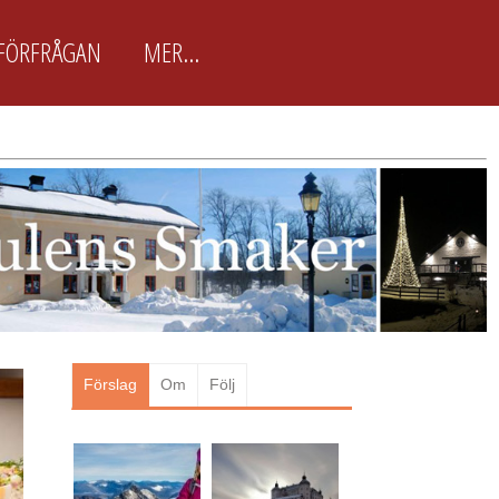
FÖRFRÅGAN
MER...
BokaJulbord.nu är främst
framtagen för arbetsplatser
BokaJulbord.nu är en enkel och
lättanvänd JulbordsGuide för
arbetsplatser & företag som snabbt
vill boka Julbordet som passar just
dem. Här finns ca 100 utvalda
Julbordsarrangörer...
Läs mer
Förslag
Om
Följ