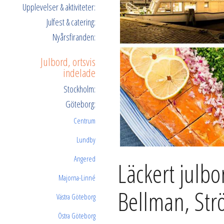
Upplevelser & aktiviteter:
Julfest & catering:
Nyårsfiranden:
Julbord, ortsvis
indelade
Stockholm:
Göteborg:
Centrum
Lundby
Angered
Läckert julbo
Majorna-Linné
Bellman, St
Västra Göteborg
Östra Göteborg