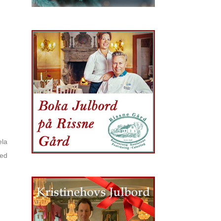
ela
Med