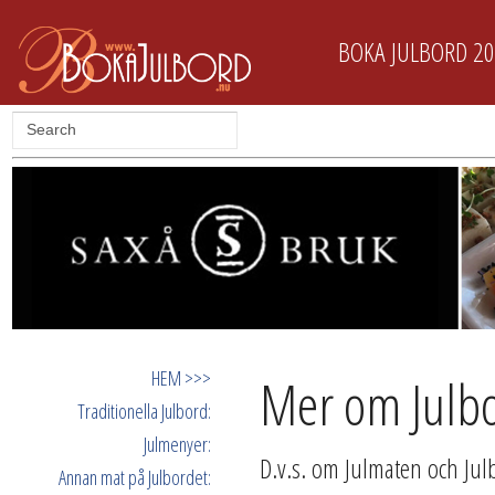
BOKA JULBORD 2
HEM >>>
Mer om Julb
Traditionella Julbord:
Julmenyer:
D.v.s. om Julmaten och Jul
Annan mat på Julbordet: