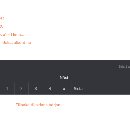
et
20
åda? - Hmm...
 - BokaJulbord.nu
Sida 1 a
Näst
1
2
3
4
a
Sista
Tillbaka till sidans början