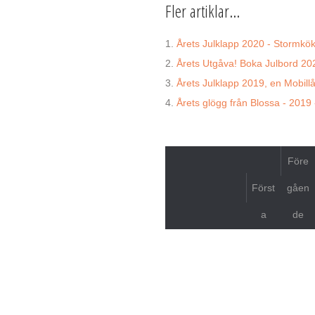
Fler artiklar...
Årets Julklapp 2020 - Stormkök
Årets Utgåva! Boka Julbord 20
Årets Julklapp 2019, en Mobill
Årets glögg från Blossa - 2019
Före
Först
gåen
a
de