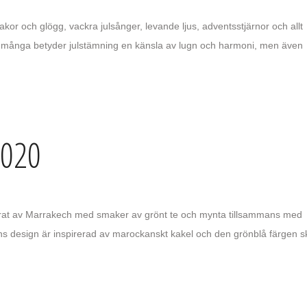
kor och glögg, vackra julsånger, levande ljus, adventsstjärnor och allt
För många betyder julstämning en känsla av lugn och harmoni, men även
2020
rerat av Marrakech med smaker av grönt te och mynta tillsammans med
ans design är inspirerad av marockanskt kakel och den grönblå färgen s