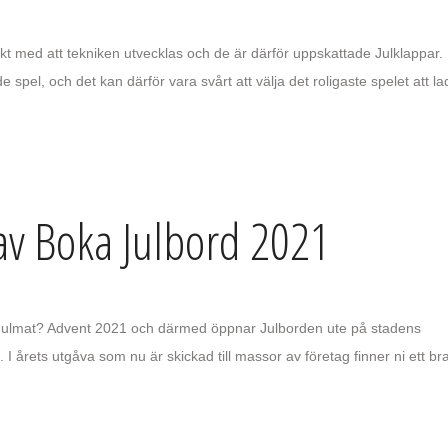
takt med att tekniken utvecklas och de är därför uppskattade Julklappar.
pel, och det kan därför vara svårt att välja det roligaste spelet att l
 av Boka Julbord 2021
god Julmat? Advent 2021 och därmed öppnar Julborden ute på stadens
 I årets utgåva som nu är skickad till massor av företag finner ni ett br