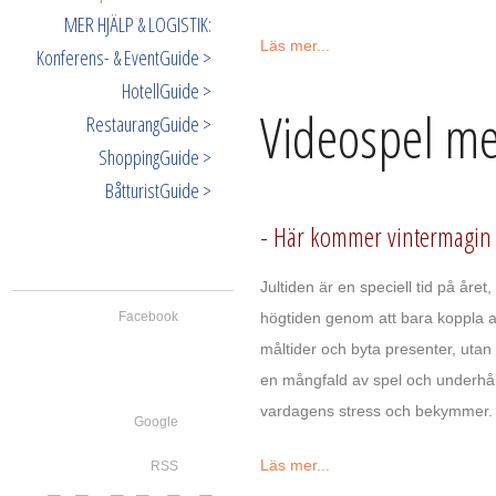
MER HJÄLP & LOGISTIK:
Läs mer...
Konferens- & EventGuide >
HotellGuide >
Videospel me
RestaurangGuide >
ShoppingGuide >
BåtturistGuide >
- Här kommer vintermagin til
Jultiden är en speciell tid på åre
Facebook
högtiden genom att bara koppla av 
måltider och byta presenter, utan 
en mångfald av spel och underhålln
vardagens stress och bekymmer.
Google
Läs mer...
RSS