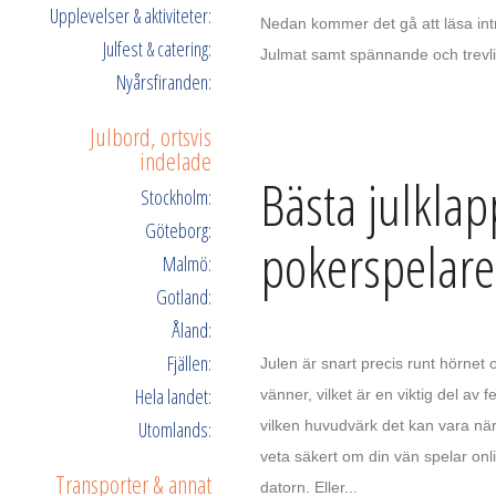
Upplevelser & aktiviteter:
Nedan kommer det gå att läsa intr
Julfest & catering:
Julmat samt spännande och trevlig
Nyårsfiranden:
Julbord, ortsvis
indelade
Bästa julklap
Stockholm:
Göteborg:
pokerspelare
Malmö:
Gotland:
Åland:
Fjällen:
Julen är snart precis runt hörnet o
Hela landet:
vänner, vilket är en viktig del av fe
Utomlands:
vilken huvudvärk det kan vara när
veta säkert om din vän spelar onli
Transporter & annat
datorn. Eller...