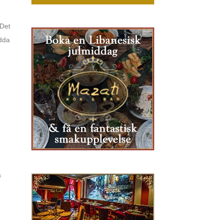
 Det
adda
a