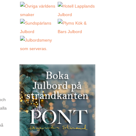
 och
alla
på