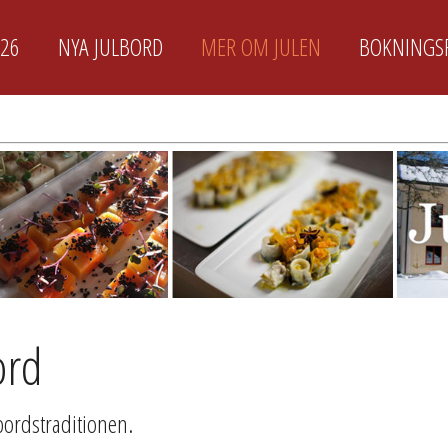
026
NYA JULBORD
MER OM JULEN
BOKNINGS
ord
bordstraditionen.