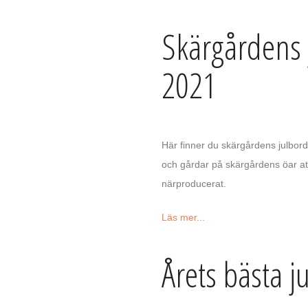
Skärgårdens 
2021
Här finner du skärgårdens julbord
och gårdar på skärgårdens öar a
närproducerat.
Läs mer...
Årets bästa ju