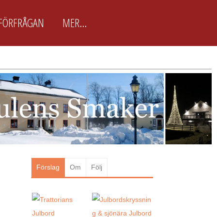
FÖRFRÅGAN
MER...
BokaJulbord.nu är främst
framtagen för arbetsplatser
BokaJulbord.nu är en enkel och
lättanvänd JulbordsGuide för
arbetsplatser & företag som snabbt
vill boka Julbordet som passar just
dem. Här finns ca 100 utvalda
Julbordsarrangörer...
Läs mer
Förslag
Om
Följ